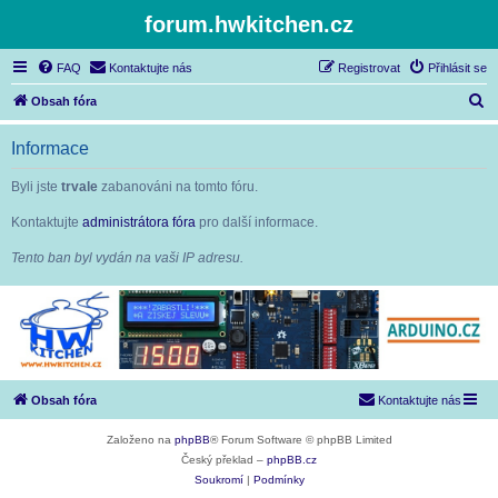
forum.hwkitchen.cz
FAQ
Kontaktujte nás
Registrovat
Přihlásit se
H
Obsah fóra
l
Informace
e
d
Byli jste
trvale
zabanováni na tomto fóru.
a
Kontaktujte
administrátora fóra
pro další informace.
t
Tento ban byl vydán na vaši IP adresu.
Obsah fóra
Kontaktujte nás
Založeno na
phpBB
® Forum Software © phpBB Limited
Český překlad –
phpBB.cz
Soukromí
|
Podmínky