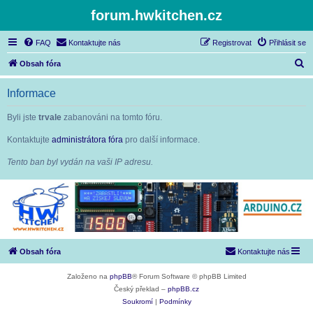
forum.hwkitchen.cz
FAQ
Kontaktujte nás
Registrovat
Přihlásit se
H
Obsah fóra
l
Informace
e
d
Byli jste
trvale
zabanováni na tomto fóru.
a
Kontaktujte
administrátora fóra
pro další informace.
t
Tento ban byl vydán na vaši IP adresu.
Obsah fóra
Kontaktujte nás
Založeno na
phpBB
® Forum Software © phpBB Limited
Český překlad –
phpBB.cz
Soukromí
|
Podmínky