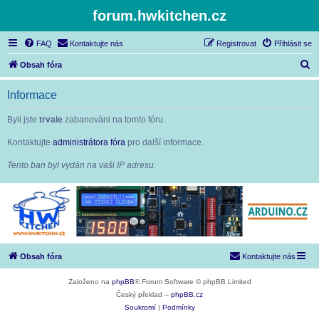
forum.hwkitchen.cz
FAQ
Kontaktujte nás
Registrovat
Přihlásit se
H
Obsah fóra
l
Informace
e
d
Byli jste
trvale
zabanováni na tomto fóru.
a
Kontaktujte
administrátora fóra
pro další informace.
t
Tento ban byl vydán na vaši IP adresu.
Obsah fóra
Kontaktujte nás
Založeno na
phpBB
® Forum Software © phpBB Limited
Český překlad –
phpBB.cz
Soukromí
|
Podmínky