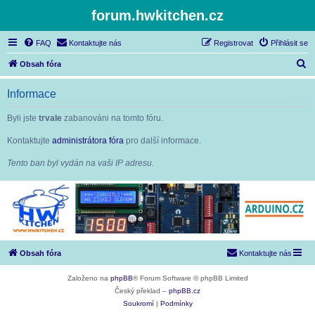
forum.hwkitchen.cz
FAQ
Kontaktujte nás
Registrovat
Přihlásit se
H
Obsah fóra
l
Informace
e
d
Byli jste
trvale
zabanováni na tomto fóru.
a
Kontaktujte
administrátora fóra
pro další informace.
t
Tento ban byl vydán na vaši IP adresu.
Obsah fóra
Kontaktujte nás
Založeno na
phpBB
® Forum Software © phpBB Limited
Český překlad –
phpBB.cz
Soukromí
|
Podmínky