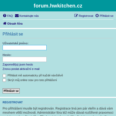
forum.hwkitchen.cz
FAQ
Kontaktujte nás
Registrovat
Přihlásit se
Obsah fóra
Přihlásit se
Uživatelské jméno:
Heslo:
Zapomněl(a) jsem heslo
Znovu poslat aktivační e-mail
Přihlásit mě automaticky při každé návštěvě
Skrýt můj online stav pro toto přihlášení
REGISTROVAT
Pro přihlášení musíte být registrován. Registrace trvá jen pár vteřin a dává vám
mnohem větší možnosti. Administrátor fóra též může dávat rozšířené pravomoci