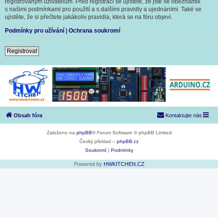
registrovaným uživatelům. Před registrací se ujistěte, že jste se obeznámili
s našimi podmínkami pro použití a s dalšími pravidly a ujednáními. Také se
ujistěte, že si přečtete jakákoliv pravidla, která se na fóru objeví.
Podmínky pro užívání
|
Ochrana soukromí
Registrovat
Obsah fóra
Kontaktujte nás
Založeno na
phpBB
® Forum Software © phpBB Limited
Český překlad –
phpBB.cz
Soukromí
|
Podmínky
Powered by
HWKITCHEN.CZ