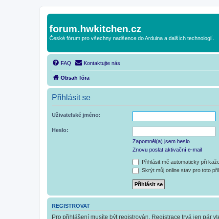
forum.hwkitchen.cz
České fórum pro všechny nadšence do Arduina a dalších technologií.
FAQ
Kontaktujte nás
Obsah fóra
Přihlásit se
Uživatelské jméno:
Heslo:
Zapomněl(a) jsem heslo
Znovu poslat aktivační e-mail
Přihlásit mě automaticky při ka
Skrýt můj online stav pro toto při
REGISTROVAT
Pro přihlášení musíte být registrován. Registrace trvá jen pár