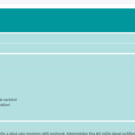
ždé návštěvě
hlášení
 vteřin a dává vám mnohem větší možnosti. Administrátor fóra též může dávat rozšíře