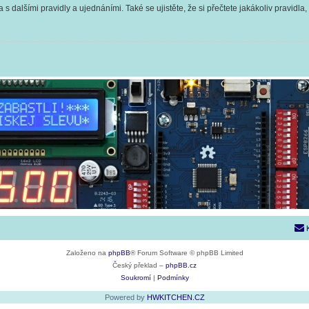
 s dalšími pravidly a ujednáními. Také se ujistěte, že si přečtete jakákoliv pravidla, 
Založeno na
phpBB
® Forum Software © phpBB Limited
Český překlad –
phpBB.cz
Soukromí
|
Podmínky
Powered by
HWKITCHEN.CZ