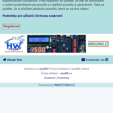
registrovaným uživatelům. Před registrací se ujistěte, že jste se obeznámili
s našimi podmínkami pro použití a s dalšími pravidly a ujednáními. Také se
ujistěte, že si přečtete jakákoliv pravidla, která se na fóru objeví.
Podmínky pro užívání
|
Ochrana soukromí
Registrovat
Obsah fóra
Kontaktujte nás
Založeno na
phpBB
® Forum Software © phpBB Limited
Český překlad –
phpBB.cz
Soukromí
|
Podmínky
Powered by
HWKITCHEN.CZ