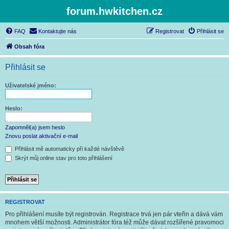
forum.hwkitchen.cz
FAQ
Kontaktujte nás
Registrovat
Přihlásit se
Obsah fóra
Přihlásit se
Uživatelské jméno:
Heslo:
Zapomněl(a) jsem heslo
Znovu poslat aktivační e-mail
Přihlásit mě automaticky při každé návštěvě
Skrýt můj online stav pro toto přihlášení
REGISTROVAT
Pro přihlášení musíte být registrován. Registrace trvá jen pár vteřin a dává vám
mnohem větší možnosti. Administrátor fóra též může dávat rozšířené pravomoci