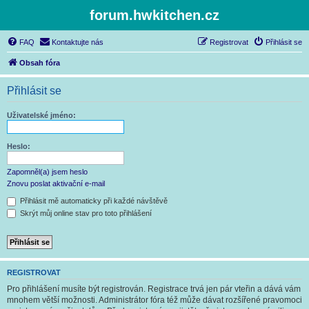
forum.hwkitchen.cz
FAQ
Kontaktujte nás
Registrovat
Přihlásit se
Obsah fóra
Přihlásit se
Uživatelské jméno:
Heslo:
Zapomněl(a) jsem heslo
Znovu poslat aktivační e-mail
Přihlásit mě automaticky při každé návštěvě
Skrýt můj online stav pro toto přihlášení
REGISTROVAT
Pro přihlášení musíte být registrován. Registrace trvá jen pár vteřin a dává vám
mnohem větší možnosti. Administrátor fóra též může dávat rozšířené pravomoci