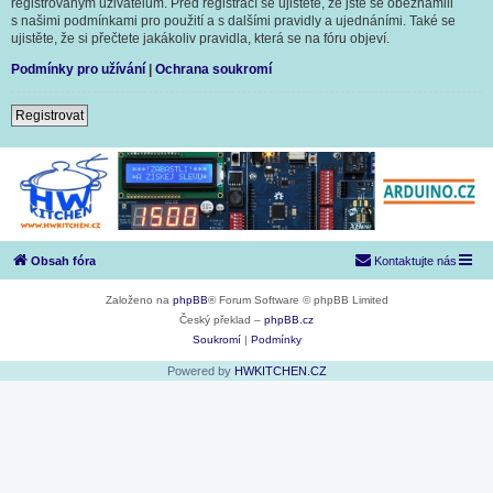
registrovaným uživatelům. Před registrací se ujistěte, že jste se obeznámili
s našimi podmínkami pro použití a s dalšími pravidly a ujednáními. Také se
ujistěte, že si přečtete jakákoliv pravidla, která se na fóru objeví.
Podmínky pro užívání
|
Ochrana soukromí
Registrovat
Obsah fóra
Kontaktujte nás
Založeno na
phpBB
® Forum Software © phpBB Limited
Český překlad –
phpBB.cz
Soukromí
|
Podmínky
Powered by
HWKITCHEN.CZ