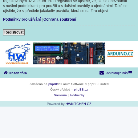
registrovaným uživatelům. Před registrací se ujistěte, že jste se obeznámili
s našimi podmínkami pro použití a s dalšími pravidly a ujednáními. Také se
ujistěte, že si přečtete jakákoliv pravidla, která se na fóru objeví.
Podmínky pro užívání
|
Ochrana soukromí
Registrovat
Obsah fóra
Kontaktujte nás
Založeno na
phpBB
® Forum Software © phpBB Limited
Český překlad –
phpBB.cz
Soukromí
|
Podmínky
Powered by
HWKITCHEN.CZ