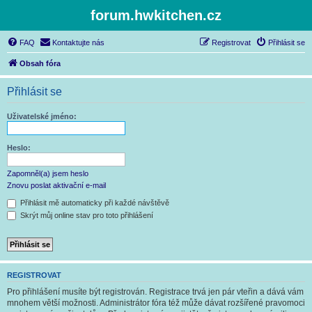
forum.hwkitchen.cz
FAQ
Kontaktujte nás
Registrovat
Přihlásit se
Obsah fóra
Přihlásit se
Uživatelské jméno:
Heslo:
Zapomněl(a) jsem heslo
Znovu poslat aktivační e-mail
Přihlásit mě automaticky při každé návštěvě
Skrýt můj online stav pro toto přihlášení
REGISTROVAT
Pro přihlášení musíte být registrován. Registrace trvá jen pár vteřin a dává vám
mnohem větší možnosti. Administrátor fóra též může dávat rozšířené pravomoci