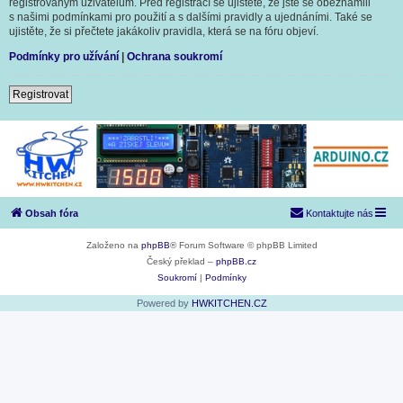
registrovaným uživatelům. Před registrací se ujistěte, že jste se obeznámili
s našimi podmínkami pro použití a s dalšími pravidly a ujednáními. Také se
ujistěte, že si přečtete jakákoliv pravidla, která se na fóru objeví.
Podmínky pro užívání
|
Ochrana soukromí
Registrovat
Obsah fóra
Kontaktujte nás
Založeno na
phpBB
® Forum Software © phpBB Limited
Český překlad –
phpBB.cz
Soukromí
|
Podmínky
Powered by
HWKITCHEN.CZ