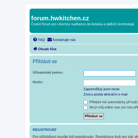
forum.hwkitchen.cz
České fórum pro všechny nadšence do Arduina a dalších technologií.
FAQ
Kontaktujte nás
Obsah fóra
Přihlásit se
Uživatelské jméno:
Heslo:
Zapomněl(a) jsem heslo
Znovu poslat aktivační e-mail
Přihlásit mě automaticky při ka
Skrýt můj online stav pro toto při
REGISTROVAT
Pro přihlášení musíte být registrován. Registrace trvá jen pár