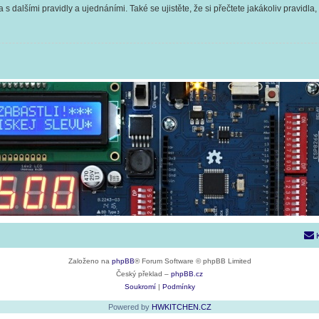
 s dalšími pravidly a ujednáními. Také se ujistěte, že si přečtete jakákoliv pravidla, 
Založeno na
phpBB
® Forum Software © phpBB Limited
Český překlad –
phpBB.cz
Soukromí
|
Podmínky
Powered by
HWKITCHEN.CZ