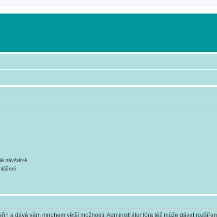
ždé návštěvě
hlášení
 vteřin a dává vám mnohem větší možnosti. Administrátor fóra též může dávat rozšíře