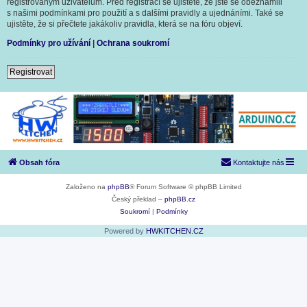
registrovaným uživatelům. Před registrací se ujistěte, že jste se obeznámili
s našimi podmínkami pro použití a s dalšími pravidly a ujednáními. Také se
ujistěte, že si přečtete jakákoliv pravidla, která se na fóru objeví.
Podmínky pro užívání
|
Ochrana soukromí
Registrovat
Obsah fóra
Kontaktujte nás
Založeno na
phpBB
® Forum Software © phpBB Limited
Český překlad –
phpBB.cz
Soukromí
|
Podmínky
Powered by
HWKITCHEN.CZ