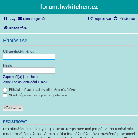
forum.hwkitchen.cz
FAQ
Kontaktujte nás
Registrovat
Přihlásit se
Obsah fóra
Přihlásit se
Uživatelské jméno:
Heslo:
Zapomněl(a) jsem heslo
Znovu poslat aktivační e-mail
Přihlásit mě automaticky při každé návštěvě
Skrýt můj online stav pro toto přihlášení
REGISTROVAT
Pro přihlášení musíte být registrován. Registrace trvá jen pár vteřin a dává vám
mnohem větší možnosti. Administrátor fóra též může dávat rozšířené pravomoci