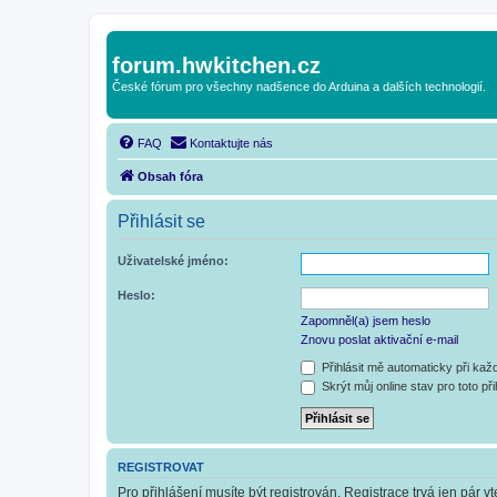
forum.hwkitchen.cz
České fórum pro všechny nadšence do Arduina a dalších technologií.
FAQ
Kontaktujte nás
Obsah fóra
Přihlásit se
Uživatelské jméno:
Heslo:
Zapomněl(a) jsem heslo
Znovu poslat aktivační e-mail
Přihlásit mě automaticky při ka
Skrýt můj online stav pro toto při
REGISTROVAT
Pro přihlášení musíte být registrován. Registrace trvá jen pár