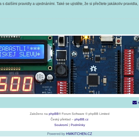
 s dalšími pravidly a ujednáními. Také se ujistěte, že si přečtete jakákoliv pravidla, 
Založeno na
phpBB
® Forum Software © phpBB Limited
Český překlad –
phpBB.cz
Soukromí
|
Podmínky
Powered by
HWKITCHEN.CZ