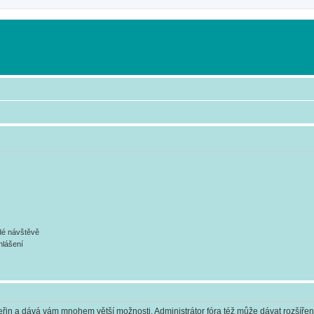
ždé návštěvě
hlášení
 vteřin a dává vám mnohem větší možnosti. Administrátor fóra též může dávat rozšíře