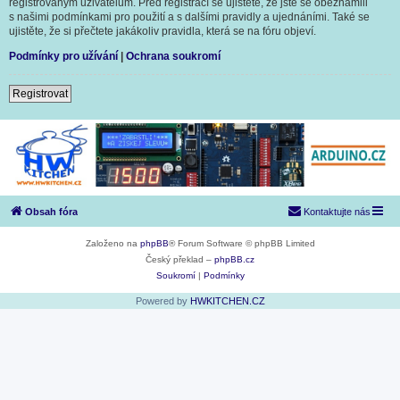
registrovaným uživatelům. Před registrací se ujistěte, že jste se obeznámili
s našimi podmínkami pro použití a s dalšími pravidly a ujednáními. Také se
ujistěte, že si přečtete jakákoliv pravidla, která se na fóru objeví.
Podmínky pro užívání
|
Ochrana soukromí
Registrovat
Obsah fóra
Kontaktujte nás
Založeno na
phpBB
® Forum Software © phpBB Limited
Český překlad –
phpBB.cz
Soukromí
|
Podmínky
Powered by
HWKITCHEN.CZ