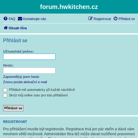
forum.hwkitchen.cz
FAQ
Kontaktujte nás
Registrovat
Přihlásit se
Obsah fóra
Přihlásit se
Uživatelské jméno:
Heslo:
Zapomněl(a) jsem heslo
Znovu poslat aktivační e-mail
Přihlásit mě automaticky při každé návštěvě
Skrýt můj online stav pro toto přihlášení
REGISTROVAT
Pro přihlášení musíte být registrován. Registrace trvá jen pár vteřin a dává vám
mnohem větší možnosti. Administrátor fóra též může dávat rozšířené pravomoci