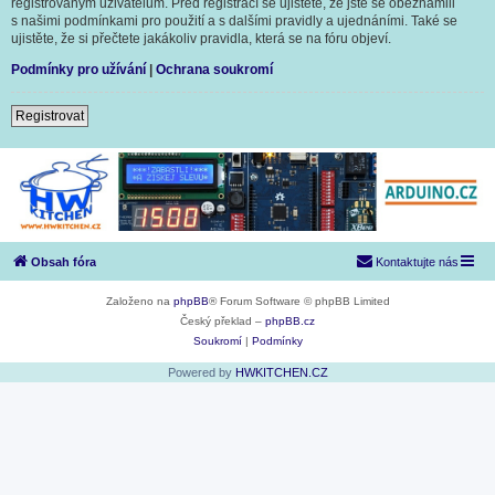
registrovaným uživatelům. Před registrací se ujistěte, že jste se obeznámili
s našimi podmínkami pro použití a s dalšími pravidly a ujednáními. Také se
ujistěte, že si přečtete jakákoliv pravidla, která se na fóru objeví.
Podmínky pro užívání
|
Ochrana soukromí
Registrovat
Obsah fóra
Kontaktujte nás
Založeno na
phpBB
® Forum Software © phpBB Limited
Český překlad –
phpBB.cz
Soukromí
|
Podmínky
Powered by
HWKITCHEN.CZ