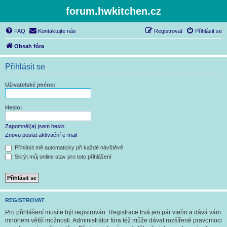
forum.hwkitchen.cz
FAQ
Kontaktujte nás
Registrovat
Přihlásit se
Obsah fóra
Přihlásit se
Uživatelské jméno:
Heslo:
Zapomněl(a) jsem heslo
Znovu poslat aktivační e-mail
Přihlásit mě automaticky při každé návštěvě
Skrýt můj online stav pro toto přihlášení
REGISTROVAT
Pro přihlášení musíte být registrován. Registrace trvá jen pár vteřin a dává vám
mnohem větší možnosti. Administrátor fóra též může dávat rozšířené pravomoci