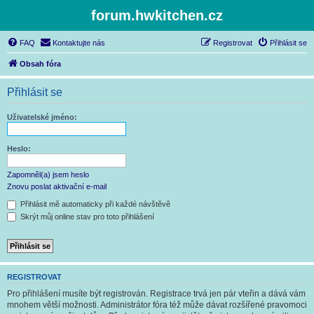
forum.hwkitchen.cz
FAQ
Kontaktujte nás
Registrovat
Přihlásit se
Obsah fóra
Přihlásit se
Uživatelské jméno:
Heslo:
Zapomněl(a) jsem heslo
Znovu poslat aktivační e-mail
Přihlásit mě automaticky při každé návštěvě
Skrýt můj online stav pro toto přihlášení
REGISTROVAT
Pro přihlášení musíte být registrován. Registrace trvá jen pár vteřin a dává vám
mnohem větší možnosti. Administrátor fóra též může dávat rozšířené pravomoci