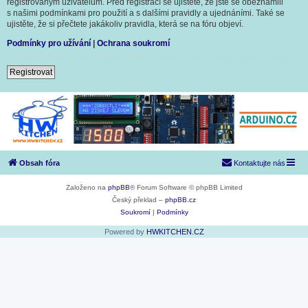
registrovaným uživatelům. Před registrací se ujistěte, že jste se obeznámili
s našimi podmínkami pro použití a s dalšími pravidly a ujednáními. Také se
ujistěte, že si přečtete jakákoliv pravidla, která se na fóru objeví.
Podmínky pro užívání
|
Ochrana soukromí
Registrovat
Obsah fóra
Kontaktujte nás
Založeno na
phpBB
® Forum Software © phpBB Limited
Český překlad –
phpBB.cz
Soukromí
|
Podmínky
Powered by
HWKITCHEN.CZ