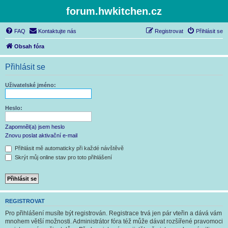
forum.hwkitchen.cz
FAQ
Kontaktujte nás
Registrovat
Přihlásit se
Obsah fóra
Přihlásit se
Uživatelské jméno:
Heslo:
Zapomněl(a) jsem heslo
Znovu poslat aktivační e-mail
Přihlásit mě automaticky při každé návštěvě
Skrýt můj online stav pro toto přihlášení
REGISTROVAT
Pro přihlášení musíte být registrován. Registrace trvá jen pár vteřin a dává vám
mnohem větší možnosti. Administrátor fóra též může dávat rozšířené pravomoci