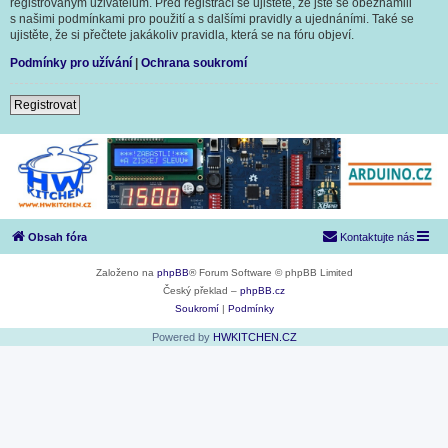
registrovaným uživatelům. Před registrací se ujistěte, že jste se obeznámili
s našimi podmínkami pro použití a s dalšími pravidly a ujednáními. Také se
ujistěte, že si přečtete jakákoliv pravidla, která se na fóru objeví.
Podmínky pro užívání
|
Ochrana soukromí
Registrovat
Obsah fóra
Kontaktujte nás
Založeno na
phpBB
® Forum Software © phpBB Limited
Český překlad –
phpBB.cz
Soukromí
|
Podmínky
Powered by
HWKITCHEN.CZ