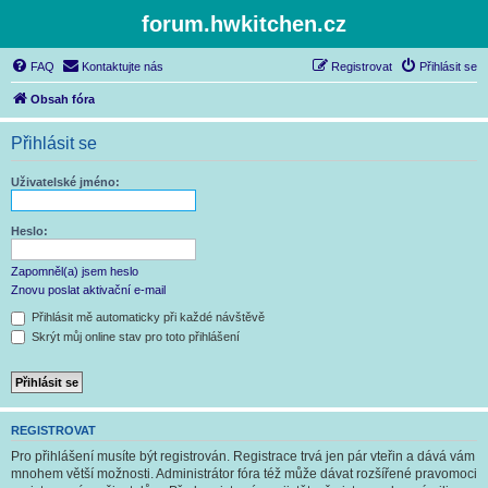
forum.hwkitchen.cz
FAQ
Kontaktujte nás
Registrovat
Přihlásit se
Obsah fóra
Přihlásit se
Uživatelské jméno:
Heslo:
Zapomněl(a) jsem heslo
Znovu poslat aktivační e-mail
Přihlásit mě automaticky při každé návštěvě
Skrýt můj online stav pro toto přihlášení
REGISTROVAT
Pro přihlášení musíte být registrován. Registrace trvá jen pár vteřin a dává vám
mnohem větší možnosti. Administrátor fóra též může dávat rozšířené pravomoci