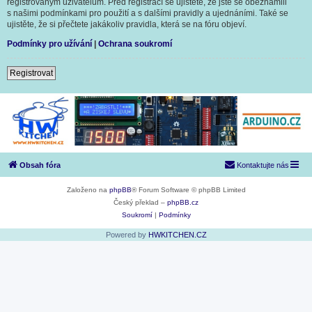
registrovaným uživatelům. Před registrací se ujistěte, že jste se obeznámili
s našimi podmínkami pro použití a s dalšími pravidly a ujednáními. Také se
ujistěte, že si přečtete jakákoliv pravidla, která se na fóru objeví.
Podmínky pro užívání
|
Ochrana soukromí
Registrovat
Obsah fóra
Kontaktujte nás
Založeno na
phpBB
® Forum Software © phpBB Limited
Český překlad –
phpBB.cz
Soukromí
|
Podmínky
Powered by
HWKITCHEN.CZ