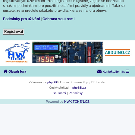
registrovaným uživatelům. Před registrací se ujistěte, že jste se obeznámili
s našimi podmínkami pro použití a s dalšími pravidly a ujednáními. Také se
ujistěte, že si přečtete jakákoliv pravidla, která se na fóru objeví.
Podmínky pro užívání
|
Ochrana soukromí
Registrovat
Obsah fóra
Kontaktujte nás
Založeno na
phpBB
® Forum Software © phpBB Limited
Český překlad –
phpBB.cz
Soukromí
|
Podmínky
Powered by
HWKITCHEN.CZ