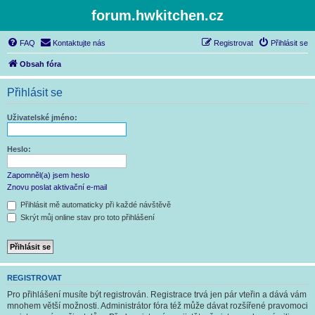
forum.hwkitchen.cz
FAQ
Kontaktujte nás
Registrovat
Přihlásit se
Obsah fóra
Přihlásit se
Uživatelské jméno:
Heslo:
Zapomněl(a) jsem heslo
Znovu poslat aktivační e-mail
Přihlásit mě automaticky při každé návštěvě
Skrýt můj online stav pro toto přihlášení
REGISTROVAT
Pro přihlášení musíte být registrován. Registrace trvá jen pár vteřin a dává vám
mnohem větší možnosti. Administrátor fóra též může dávat rozšířené pravomoci