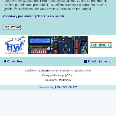
registrovaným uživatelům. Před registrací se ujistěte, že jste se obeznámili
s našimi podmínkami pro použití a s dalšími pravidly a ujednáními. Také se
ujistěte, že si přečtete jakákoliv pravidla, která se na fóru objeví.
Podmínky pro užívání
|
Ochrana soukromí
Registrovat
Obsah fóra
Kontaktujte nás
Založeno na
phpBB
® Forum Software © phpBB Limited
Český překlad –
phpBB.cz
Soukromí
|
Podmínky
Powered by
HWKITCHEN.CZ