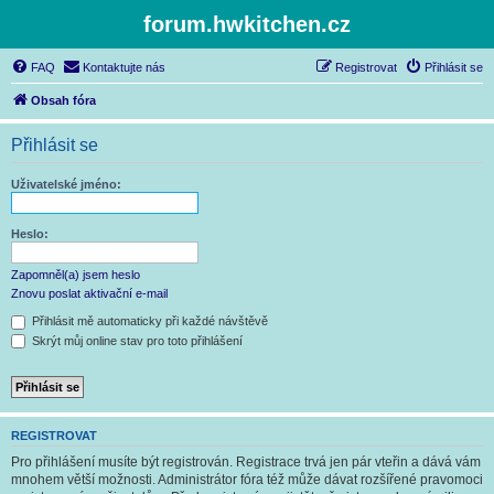
forum.hwkitchen.cz
FAQ
Kontaktujte nás
Registrovat
Přihlásit se
Obsah fóra
Přihlásit se
Uživatelské jméno:
Heslo:
Zapomněl(a) jsem heslo
Znovu poslat aktivační e-mail
Přihlásit mě automaticky při každé návštěvě
Skrýt můj online stav pro toto přihlášení
REGISTROVAT
Pro přihlášení musíte být registrován. Registrace trvá jen pár vteřin a dává vám
mnohem větší možnosti. Administrátor fóra též může dávat rozšířené pravomoci