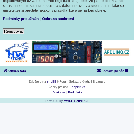
registrovaným uživatelům. Před registrací se ujistěte, že jste se obeznámili
s našimi podmínkami pro použití a s dalšími pravidly a ujednáními. Také se
ujistěte, že si přečtete jakákoliv pravidla, která se na fóru objeví.
Podmínky pro užívání
|
Ochrana soukromí
Registrovat
Obsah fóra
Kontaktujte nás
Založeno na
phpBB
® Forum Software © phpBB Limited
Český překlad –
phpBB.cz
Soukromí
|
Podmínky
Powered by
HWKITCHEN.CZ