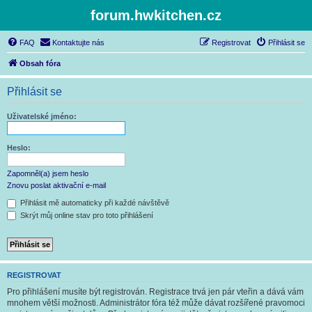
forum.hwkitchen.cz
FAQ
Kontaktujte nás
Registrovat
Přihlásit se
Obsah fóra
Přihlásit se
Uživatelské jméno:
Heslo:
Zapomněl(a) jsem heslo
Znovu poslat aktivační e-mail
Přihlásit mě automaticky při každé návštěvě
Skrýt můj online stav pro toto přihlášení
REGISTROVAT
Pro přihlášení musíte být registrován. Registrace trvá jen pár vteřin a dává vám
mnohem větší možnosti. Administrátor fóra též může dávat rozšířené pravomoci