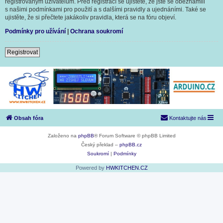
registrovaným uživatelům. Před registrací se ujistěte, že jste se obeznámili
s našimi podmínkami pro použití a s dalšími pravidly a ujednáními. Také se
ujistěte, že si přečtete jakákoliv pravidla, která se na fóru objeví.
Podmínky pro užívání
|
Ochrana soukromí
Registrovat
Obsah fóra
Kontaktujte nás
Založeno na
phpBB
® Forum Software © phpBB Limited
Český překlad –
phpBB.cz
Soukromí
|
Podmínky
Powered by
HWKITCHEN.CZ