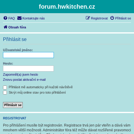
forum.hwkitchen.cz
FAQ
Kontaktujte nás
Registrovat
Přihlásit se
Obsah fóra
Přihlásit se
Uživatelské jméno:
Heslo:
Zapomněl(a) jsem heslo
Znovu poslat aktivační e-mail
Přihlásit mě automaticky při každé návštěvě
Skrýt můj online stav pro toto přihlášení
REGISTROVAT
Pro přihlášení musíte být registrován. Registrace trvá jen pár vteřin a dává vám
mnohem větší možnosti. Administrátor fóra též může dávat rozšířené pravomoci