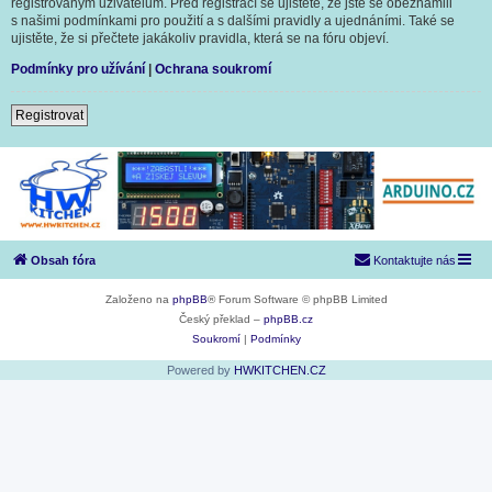
registrovaným uživatelům. Před registrací se ujistěte, že jste se obeznámili
s našimi podmínkami pro použití a s dalšími pravidly a ujednáními. Také se
ujistěte, že si přečtete jakákoliv pravidla, která se na fóru objeví.
Podmínky pro užívání
|
Ochrana soukromí
Registrovat
Obsah fóra
Kontaktujte nás
Založeno na
phpBB
® Forum Software © phpBB Limited
Český překlad –
phpBB.cz
Soukromí
|
Podmínky
Powered by
HWKITCHEN.CZ