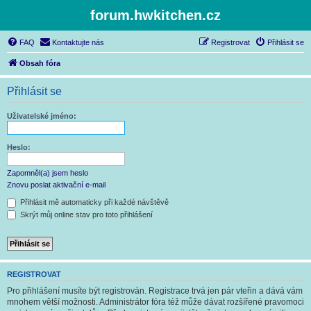
forum.hwkitchen.cz
FAQ
Kontaktujte nás
Registrovat
Přihlásit se
Obsah fóra
Přihlásit se
Uživatelské jméno:
Heslo:
Zapomněl(a) jsem heslo
Znovu poslat aktivační e-mail
Přihlásit mě automaticky při každé návštěvě
Skrýt můj online stav pro toto přihlášení
REGISTROVAT
Pro přihlášení musíte být registrován. Registrace trvá jen pár vteřin a dává vám
mnohem větší možnosti. Administrátor fóra též může dávat rozšířené pravomoci