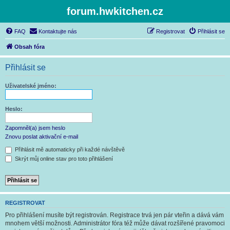
forum.hwkitchen.cz
FAQ
Kontaktujte nás
Registrovat
Přihlásit se
Obsah fóra
Přihlásit se
Uživatelské jméno:
Heslo:
Zapomněl(a) jsem heslo
Znovu poslat aktivační e-mail
Přihlásit mě automaticky při každé návštěvě
Skrýt můj online stav pro toto přihlášení
REGISTROVAT
Pro přihlášení musíte být registrován. Registrace trvá jen pár vteřin a dává vám
mnohem větší možnosti. Administrátor fóra též může dávat rozšířené pravomoci