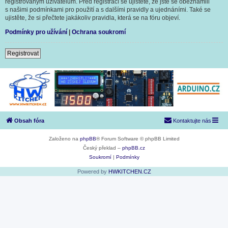
registrovaným uživatelům. Před registrací se ujistěte, že jste se obeznámili
s našimi podmínkami pro použití a s dalšími pravidly a ujednáními. Také se
ujistěte, že si přečtete jakákoliv pravidla, která se na fóru objeví.
Podmínky pro užívání
|
Ochrana soukromí
Registrovat
Obsah fóra
Kontaktujte nás
Založeno na
phpBB
® Forum Software © phpBB Limited
Český překlad –
phpBB.cz
Soukromí
|
Podmínky
Powered by
HWKITCHEN.CZ