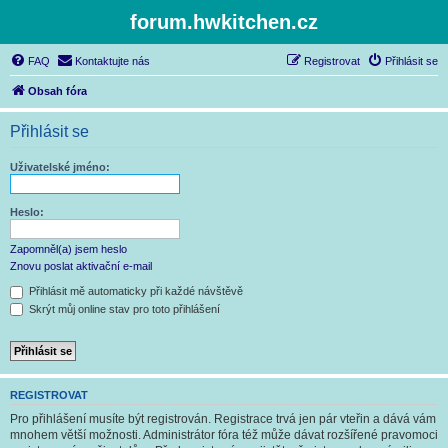
forum.hwkitchen.cz
FAQ
Kontaktujte nás
Registrovat
Přihlásit se
Obsah fóra
Přihlásit se
Uživatelské jméno:
Heslo:
Zapomněl(a) jsem heslo
Znovu poslat aktivační e-mail
Přihlásit mě automaticky při každé návštěvě
Skrýt můj online stav pro toto přihlášení
REGISTROVAT
Pro přihlášení musíte být registrován. Registrace trvá jen pár vteřin a dává vám
mnohem větší možnosti. Administrátor fóra též může dávat rozšířené pravomoci