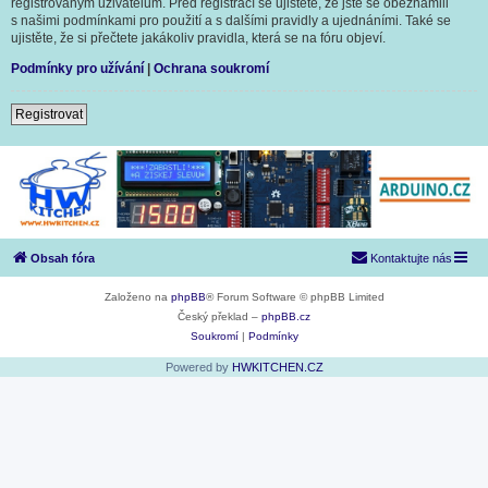
registrovaným uživatelům. Před registrací se ujistěte, že jste se obeznámili
s našimi podmínkami pro použití a s dalšími pravidly a ujednáními. Také se
ujistěte, že si přečtete jakákoliv pravidla, která se na fóru objeví.
Podmínky pro užívání
|
Ochrana soukromí
Registrovat
Obsah fóra
Kontaktujte nás
Založeno na
phpBB
® Forum Software © phpBB Limited
Český překlad –
phpBB.cz
Soukromí
|
Podmínky
Powered by
HWKITCHEN.CZ