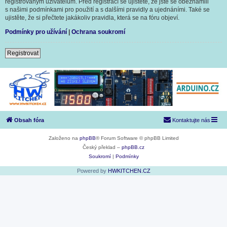
registrovaným uživatelům. Před registrací se ujistěte, že jste se obeznámili
s našimi podmínkami pro použití a s dalšími pravidly a ujednáními. Také se
ujistěte, že si přečtete jakákoliv pravidla, která se na fóru objeví.
Podmínky pro užívání
|
Ochrana soukromí
Registrovat
Obsah fóra
Kontaktujte nás
Založeno na
phpBB
® Forum Software © phpBB Limited
Český překlad –
phpBB.cz
Soukromí
|
Podmínky
Powered by
HWKITCHEN.CZ