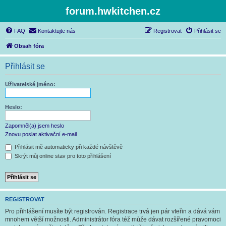
forum.hwkitchen.cz
FAQ
Kontaktujte nás
Registrovat
Přihlásit se
Obsah fóra
Přihlásit se
Uživatelské jméno:
Heslo:
Zapomněl(a) jsem heslo
Znovu poslat aktivační e-mail
Přihlásit mě automaticky při každé návštěvě
Skrýt můj online stav pro toto přihlášení
REGISTROVAT
Pro přihlášení musíte být registrován. Registrace trvá jen pár vteřin a dává vám
mnohem větší možnosti. Administrátor fóra též může dávat rozšířené pravomoci