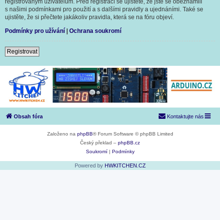
registrovaným uživatelům. Před registrací se ujistěte, že jste se obeznámili
s našimi podmínkami pro použití a s dalšími pravidly a ujednáními. Také se
ujistěte, že si přečtete jakákoliv pravidla, která se na fóru objeví.
Podmínky pro užívání
|
Ochrana soukromí
Registrovat
Obsah fóra
Kontaktujte nás
Založeno na
phpBB
® Forum Software © phpBB Limited
Český překlad –
phpBB.cz
Soukromí
|
Podmínky
Powered by
HWKITCHEN.CZ