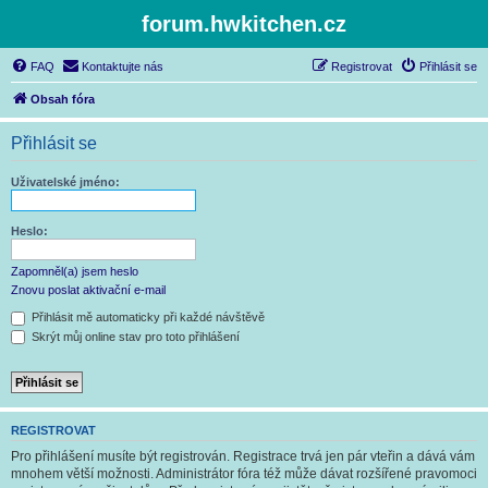
forum.hwkitchen.cz
FAQ
Kontaktujte nás
Registrovat
Přihlásit se
Obsah fóra
Přihlásit se
Uživatelské jméno:
Heslo:
Zapomněl(a) jsem heslo
Znovu poslat aktivační e-mail
Přihlásit mě automaticky při každé návštěvě
Skrýt můj online stav pro toto přihlášení
REGISTROVAT
Pro přihlášení musíte být registrován. Registrace trvá jen pár vteřin a dává vám
mnohem větší možnosti. Administrátor fóra též může dávat rozšířené pravomoci