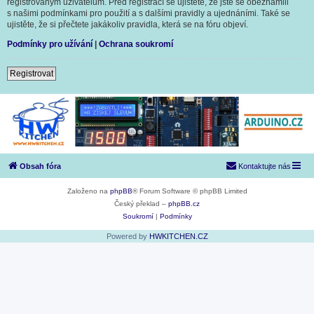
registrovaným uživatelům. Před registrací se ujistěte, že jste se obeznámili
s našimi podmínkami pro použití a s dalšími pravidly a ujednáními. Také se
ujistěte, že si přečtete jakákoliv pravidla, která se na fóru objeví.
Podmínky pro užívání
|
Ochrana soukromí
Registrovat
Obsah fóra
Kontaktujte nás
Založeno na
phpBB
® Forum Software © phpBB Limited
Český překlad –
phpBB.cz
Soukromí
|
Podmínky
Powered by
HWKITCHEN.CZ