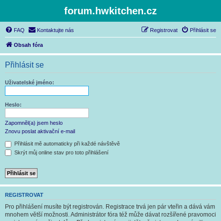
forum.hwkitchen.cz
FAQ
Kontaktujte nás
Registrovat
Přihlásit se
Obsah fóra
Přihlásit se
Uživatelské jméno:
Heslo:
Zapomněl(a) jsem heslo
Znovu poslat aktivační e-mail
Přihlásit mě automaticky při každé návštěvě
Skrýt můj online stav pro toto přihlášení
REGISTROVAT
Pro přihlášení musíte být registrován. Registrace trvá jen pár vteřin a dává vám
mnohem větší možnosti. Administrátor fóra též může dávat rozšířené pravomoci