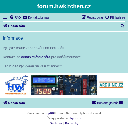
forum.hwkitchen.cz
FAQ
Kontaktujte nás
Registrovat
Přihlásit se
H
Obsah fóra
l
Informace
e
d
Byli jste
trvale
zabanováni na tomto fóru.
a
Kontaktujte
administrátora fóra
pro další informace.
t
Tento ban byl vydán na vaši IP adresu.
Obsah fóra
Kontaktujte nás
Založeno na
phpBB
® Forum Software © phpBB Limited
Český překlad –
phpBB.cz
Soukromí
|
Podmínky