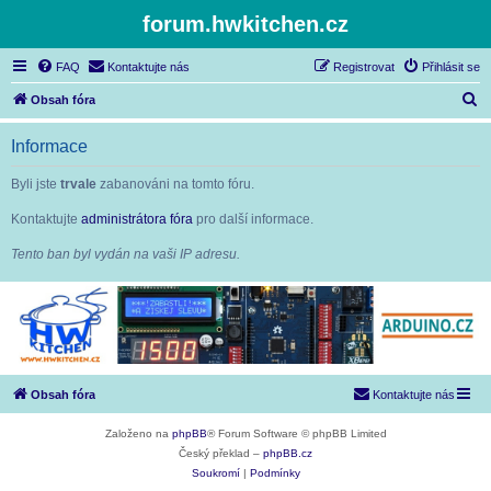
forum.hwkitchen.cz
FAQ
Kontaktujte nás
Registrovat
Přihlásit se
H
Obsah fóra
l
Informace
e
d
Byli jste
trvale
zabanováni na tomto fóru.
a
Kontaktujte
administrátora fóra
pro další informace.
t
Tento ban byl vydán na vaši IP adresu.
Obsah fóra
Kontaktujte nás
Založeno na
phpBB
® Forum Software © phpBB Limited
Český překlad –
phpBB.cz
Soukromí
|
Podmínky