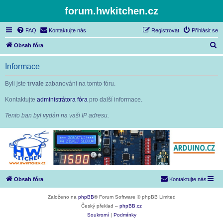
forum.hwkitchen.cz
FAQ
Kontaktujte nás
Registrovat
Přihlásit se
H
Obsah fóra
l
Informace
e
d
Byli jste
trvale
zabanováni na tomto fóru.
a
Kontaktujte
administrátora fóra
pro další informace.
t
Tento ban byl vydán na vaši IP adresu.
Obsah fóra
Kontaktujte nás
Založeno na
phpBB
® Forum Software © phpBB Limited
Český překlad –
phpBB.cz
Soukromí
|
Podmínky