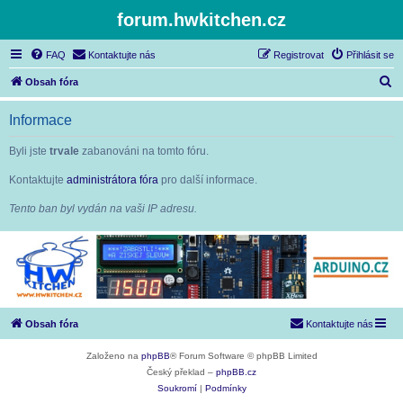
forum.hwkitchen.cz
FAQ
Kontaktujte nás
Registrovat
Přihlásit se
H
Obsah fóra
l
Informace
e
d
Byli jste
trvale
zabanováni na tomto fóru.
a
Kontaktujte
administrátora fóra
pro další informace.
t
Tento ban byl vydán na vaši IP adresu.
Obsah fóra
Kontaktujte nás
Založeno na
phpBB
® Forum Software © phpBB Limited
Český překlad –
phpBB.cz
Soukromí
|
Podmínky