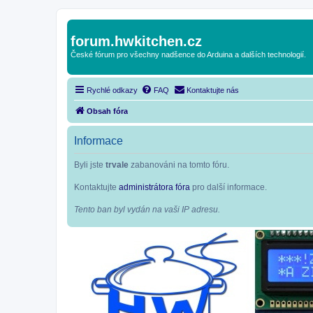
forum.hwkitchen.cz
České fórum pro všechny nadšence do Arduina a dalších technologií.
Rychlé odkazy
FAQ
Kontaktujte nás
Obsah fóra
Informace
Byli jste
trvale
zabanováni na tomto fóru.
Kontaktujte
administrátora fóra
pro další informace.
Tento ban byl vydán na vaši IP adresu.