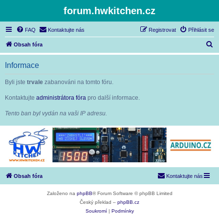
forum.hwkitchen.cz
FAQ
Kontaktujte nás
Registrovat
Přihlásit se
H
Obsah fóra
l
Informace
e
d
Byli jste
trvale
zabanováni na tomto fóru.
a
Kontaktujte
administrátora fóra
pro další informace.
t
Tento ban byl vydán na vaši IP adresu.
Obsah fóra
Kontaktujte nás
Založeno na
phpBB
® Forum Software © phpBB Limited
Český překlad –
phpBB.cz
Soukromí
|
Podmínky