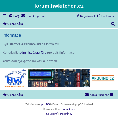
forum.hwkitchen.cz
FAQ
Kontaktujte nás
Registrovat
Přihlásit se
H
Obsah fóra
l
Informace
e
d
Byli jste
trvale
zabanováni na tomto fóru.
a
Kontaktujte
administrátora fóra
pro další informace.
t
Tento ban byl vydán na vaši IP adresu.
Obsah fóra
Kontaktujte nás
Založeno na
phpBB
® Forum Software © phpBB Limited
Český překlad –
phpBB.cz
Soukromí
|
Podmínky