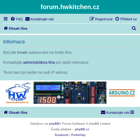
forum.hwkitchen.cz
FAQ
Kontaktujte nás
Registrovat
Přihlásit se
H
Obsah fóra
l
Informace
e
d
Byli jste
trvale
zabanováni na tomto fóru.
a
Kontaktujte
administrátora fóra
pro další informace.
t
Tento ban byl vydán na vaši IP adresu.
Obsah fóra
Kontaktujte nás
Založeno na
phpBB
® Forum Software © phpBB Limited
Český překlad –
phpBB.cz
Soukromí
|
Podmínky