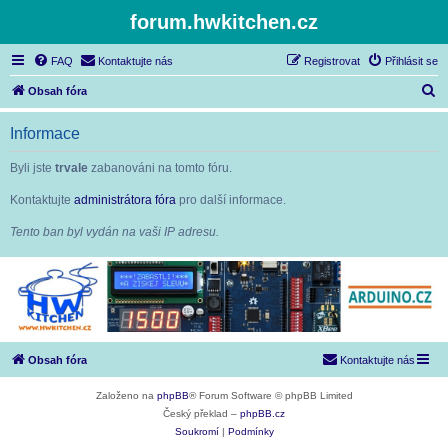
forum.hwkitchen.cz
FAQ
Kontaktujte nás
Registrovat
Přihlásit se
H
Obsah fóra
l
Informace
e
d
Byli jste
trvale
zabanováni na tomto fóru.
a
Kontaktujte
administrátora fóra
pro další informace.
t
Tento ban byl vydán na vaši IP adresu.
Obsah fóra
Kontaktujte nás
Založeno na
phpBB
® Forum Software © phpBB Limited
Český překlad –
phpBB.cz
Soukromí
|
Podmínky