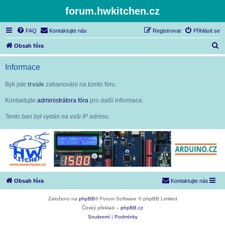
forum.hwkitchen.cz
FAQ
Kontaktujte nás
Registrovat
Přihlásit se
H
Obsah fóra
l
Informace
e
d
Byli jste
trvale
zabanováni na tomto fóru.
a
Kontaktujte
administrátora fóra
pro další informace.
t
Tento ban byl vydán na vaši IP adresu.
Obsah fóra
Kontaktujte nás
Založeno na
phpBB
® Forum Software © phpBB Limited
Český překlad –
phpBB.cz
Soukromí
|
Podmínky