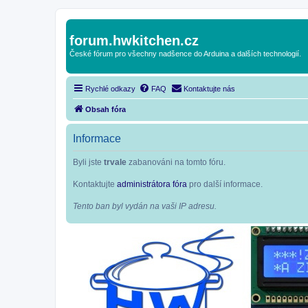
forum.hwkitchen.cz
České fórum pro všechny nadšence do Arduina a dalších technologií.
Rychlé odkazy
FAQ
Kontaktujte nás
Obsah fóra
Informace
Byli jste
trvale
zabanováni na tomto fóru.
Kontaktujte
administrátora fóra
pro další informace.
Tento ban byl vydán na vaši IP adresu.