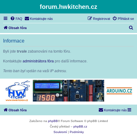
forum.hwkitchen.cz
FAQ
Kontaktujte nás
Registrovat
Přihlásit se
H
Obsah fóra
l
Informace
e
d
Byli jste
trvale
zabanováni na tomto fóru.
a
Kontaktujte
administrátora fóra
pro další informace.
t
Tento ban byl vydán na vaši IP adresu.
Obsah fóra
Kontaktujte nás
Založeno na
phpBB
® Forum Software © phpBB Limited
Český překlad –
phpBB.cz
Soukromí
|
Podmínky