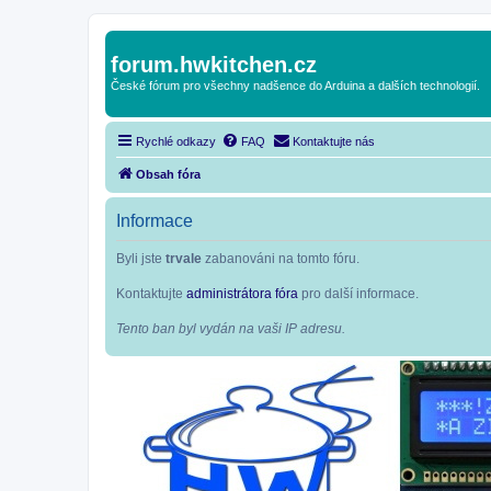
forum.hwkitchen.cz
České fórum pro všechny nadšence do Arduina a dalších technologií.
Rychlé odkazy
FAQ
Kontaktujte nás
Obsah fóra
Informace
Byli jste
trvale
zabanováni na tomto fóru.
Kontaktujte
administrátora fóra
pro další informace.
Tento ban byl vydán na vaši IP adresu.