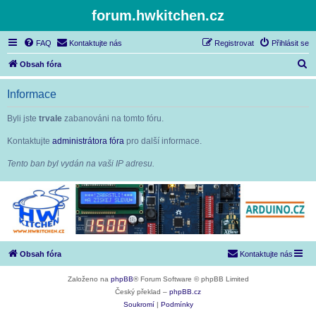
forum.hwkitchen.cz
FAQ
Kontaktujte nás
Registrovat
Přihlásit se
H
Obsah fóra
l
Informace
e
d
Byli jste
trvale
zabanováni na tomto fóru.
a
Kontaktujte
administrátora fóra
pro další informace.
t
Tento ban byl vydán na vaši IP adresu.
Obsah fóra
Kontaktujte nás
Založeno na
phpBB
® Forum Software © phpBB Limited
Český překlad –
phpBB.cz
Soukromí
|
Podmínky