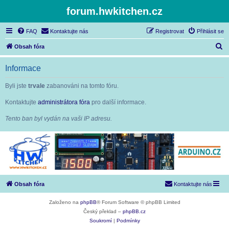
forum.hwkitchen.cz
FAQ
Kontaktujte nás
Registrovat
Přihlásit se
H
Obsah fóra
l
Informace
e
d
Byli jste
trvale
zabanováni na tomto fóru.
a
Kontaktujte
administrátora fóra
pro další informace.
t
Tento ban byl vydán na vaši IP adresu.
Obsah fóra
Kontaktujte nás
Založeno na
phpBB
® Forum Software © phpBB Limited
Český překlad –
phpBB.cz
Soukromí
|
Podmínky