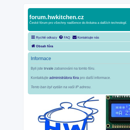
forum.hwkitchen.cz
České fórum pro všechny nadšence do Arduina a dalších technologií.
Rychlé odkazy
FAQ
Kontaktujte nás
Obsah fóra
Informace
Byli jste
trvale
zabanováni na tomto fóru.
Kontaktujte
administrátora fóra
pro další informace.
Tento ban byl vydán na vaši IP adresu.