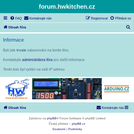
forum.hwkitchen.cz
FAQ
Kontaktujte nás
Registrovat
Přihlásit se
H
Obsah fóra
l
Informace
e
d
Byli jste
trvale
zabanováni na tomto fóru.
a
Kontaktujte
administrátora fóra
pro další informace.
t
Tento ban byl vydán na vaši IP adresu.
Obsah fóra
Kontaktujte nás
Založeno na
phpBB
® Forum Software © phpBB Limited
Český překlad –
phpBB.cz
Soukromí
|
Podmínky