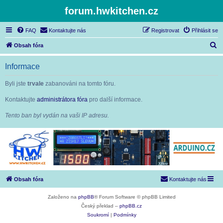
forum.hwkitchen.cz
FAQ
Kontaktujte nás
Registrovat
Přihlásit se
H
Obsah fóra
l
Informace
e
d
Byli jste
trvale
zabanováni na tomto fóru.
a
Kontaktujte
administrátora fóra
pro další informace.
t
Tento ban byl vydán na vaši IP adresu.
Obsah fóra
Kontaktujte nás
Založeno na
phpBB
® Forum Software © phpBB Limited
Český překlad –
phpBB.cz
Soukromí
|
Podmínky