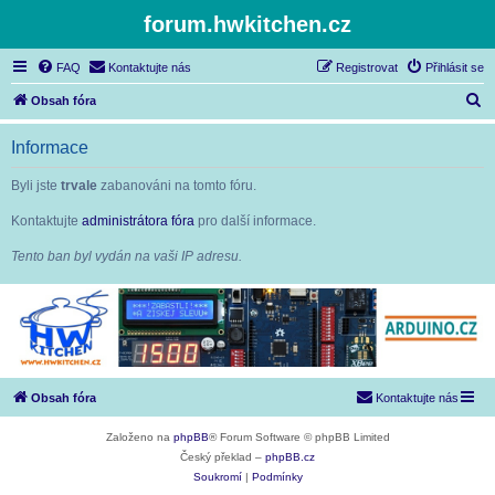
forum.hwkitchen.cz
FAQ
Kontaktujte nás
Registrovat
Přihlásit se
H
Obsah fóra
l
Informace
e
d
Byli jste
trvale
zabanováni na tomto fóru.
a
Kontaktujte
administrátora fóra
pro další informace.
t
Tento ban byl vydán na vaši IP adresu.
Obsah fóra
Kontaktujte nás
Založeno na
phpBB
® Forum Software © phpBB Limited
Český překlad –
phpBB.cz
Soukromí
|
Podmínky