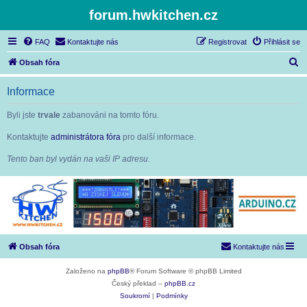
forum.hwkitchen.cz
FAQ
Kontaktujte nás
Registrovat
Přihlásit se
H
Obsah fóra
l
Informace
e
d
Byli jste
trvale
zabanováni na tomto fóru.
a
Kontaktujte
administrátora fóra
pro další informace.
t
Tento ban byl vydán na vaši IP adresu.
Obsah fóra
Kontaktujte nás
Založeno na
phpBB
® Forum Software © phpBB Limited
Český překlad –
phpBB.cz
Soukromí
|
Podmínky