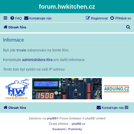
forum.hwkitchen.cz
FAQ
Kontaktujte nás
Registrovat
Přihlásit se
H
Obsah fóra
l
Informace
e
d
Byli jste
trvale
zabanováni na tomto fóru.
a
Kontaktujte
administrátora fóra
pro další informace.
t
Tento ban byl vydán na vaši IP adresu.
Obsah fóra
Kontaktujte nás
Založeno na
phpBB
® Forum Software © phpBB Limited
Český překlad –
phpBB.cz
Soukromí
|
Podmínky