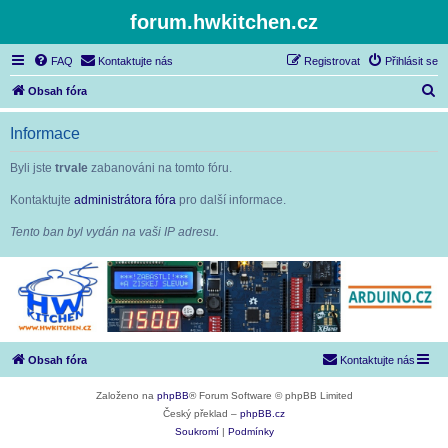
forum.hwkitchen.cz
FAQ
Kontaktujte nás
Registrovat
Přihlásit se
H
Obsah fóra
l
Informace
e
d
Byli jste
trvale
zabanováni na tomto fóru.
a
Kontaktujte
administrátora fóra
pro další informace.
t
Tento ban byl vydán na vaši IP adresu.
Obsah fóra
Kontaktujte nás
Založeno na
phpBB
® Forum Software © phpBB Limited
Český překlad –
phpBB.cz
Soukromí
|
Podmínky